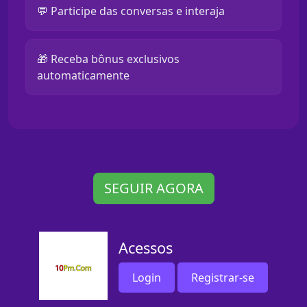
💬 Participe das conversas e interaja
🎁 Receba bônus exclusivos
automaticamente
SEGUIR AGORA
Acessos
Login
Registrar-se