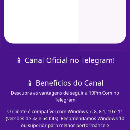
📱 Canal Oficial no Telegram!
📱 Benefícios do Canal
Descubra as vantagens de seguir a 10Pm.Com no
Telegram
O cliente é compatível com Windows 7, 8, 8.1, 10 e 11
(versões de 32 e 64 bits). Recomendamos Windows 10
ou superior para melhor performance e