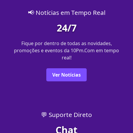
📢 Notícias em Tempo Real
24/7
Fique por dentro de todas as novidades,
promoções e eventos da 10Pm.Com em tempo
real!
Ver Notícias
💬 Suporte Direto
Chat