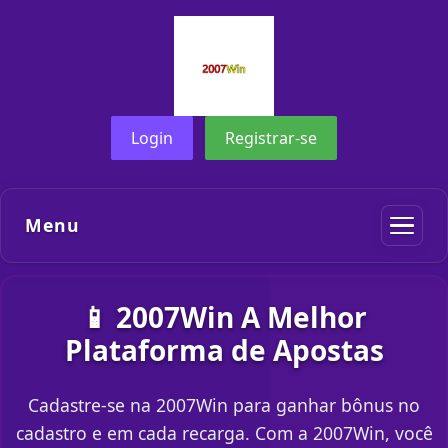
Login
Registrar-se
Menu
📱 2007Win A Melhor
Plataforma de Apostas
Cadastre-se na 2007Win para ganhar bônus no
cadastro e em cada recarga. Com a 2007Win, você