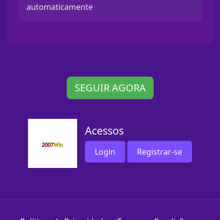
automaticamente
SEGUIR AGORA
Acessos
Login
Registrar-se