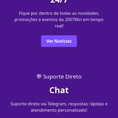
Fique por dentro de todas as novidades,
promoções e eventos da 2007Win em tempo
real!
Ver Notícias
💬 Suporte Direto
Chat
Suporte direto via Telegram, respostas rápidas e
atendimento personalizado!