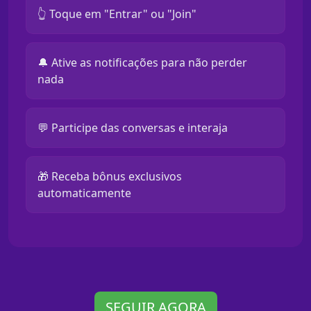
👆 Toque em "Entrar" ou "Join"
🔔 Ative as notificações para não perder
nada
💬 Participe das conversas e interaja
🎁 Receba bônus exclusivos
automaticamente
SEGUIR AGORA