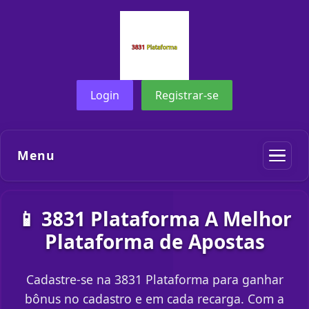
Login
Registrar-se
Menu
📱 3831 Plataforma A Melhor
Plataforma de Apostas
Cadastre-se na 3831 Plataforma para ganhar
bônus no cadastro e em cada recarga. Com a