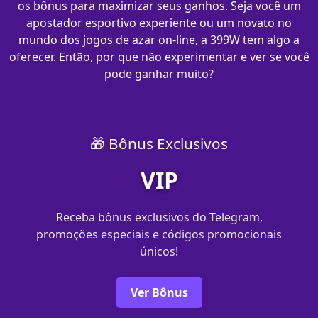
os bônus para maximizar seus ganhos. Seja você um
apostador esportivo experiente ou um novato no
mundo dos jogos de azar on-line, a 399W tem algo a
oferecer. Então, por que não experimentar e ver se você
pode ganhar muito?
🎁 Bônus Exclusivos
VIP
Receba bônus exclusivos do Telegram,
promoções especiais e códigos promocionais
únicos!
Ver Bônus