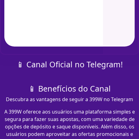
📱 Canal Oficial no Telegram!
📱 Benefícios do Canal
Descubra as vantagens de seguir a 399W no Telegram
A 399W oferece aos usuários uma plataforma simples e
segura para fazer suas apostas, com uma variedade de
opções de depósito e saque disponíveis. Além disso, os
usuários podem aproveitar as ofertas promocionais e