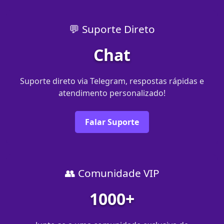
💬 Suporte Direto
Chat
Suporte direto via Telegram, respostas rápidas e
atendimento personalizado!
Falar Suporte
👥 Comunidade VIP
1000+