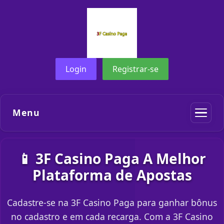
Login
Registrar-se
Menu
📱 3F Casino Paga A Melhor
Plataforma de Apostas
Cadastre-se na 3F Casino Paga para ganhar bônus
no cadastro e em cada recarga. Com a 3F Casino