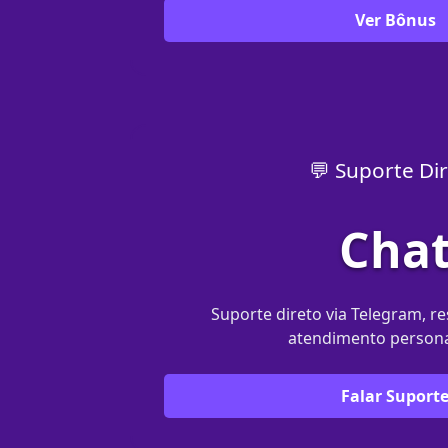
Ver Bônus
💬 Suporte Di
Cha
Suporte direto via Telegram, r
atendimento persona
Falar Suport