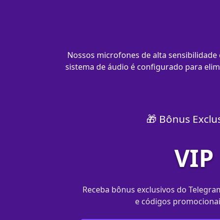
Nossos microfones de alta sensibilidad
sistema de áudio é configurado para elim
🎁 Bônus Exclu
VIP
Receba bônus exclusivos do Telegra
e códigos promocionai