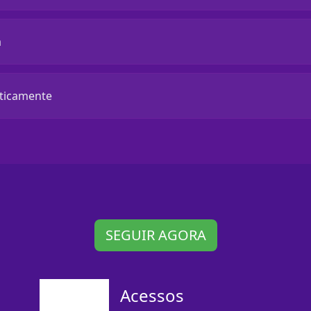
a
aticamente
SEGUIR AGORA
Acessos