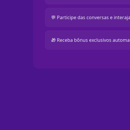
💬 Participe das conversas e interaj
🎁 Receba bônus exclusivos autom