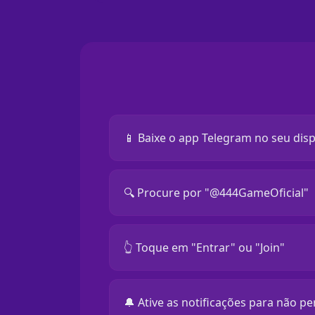
📱 Baixe o app Telegram no seu disp
🔍 Procure por "@444GameOficial"
👆 Toque em "Entrar" ou "Join"
🔔 Ative as notificações para não p