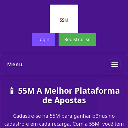
Login
Registrar-se
Menu
📱 55M A Melhor Plataforma
de Apostas
Cadastre-se na 55M para ganhar bônus no
cadastro e em cada recarga. Com a 55M, você tem