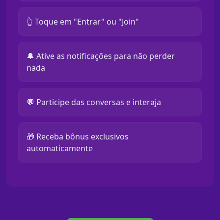
👆 Toque em "Entrar" ou "Join"
🔔 Ative as notificações para não perder
nada
💬 Participe das conversas e interaja
🎁 Receba bônus exclusivos
automaticamente