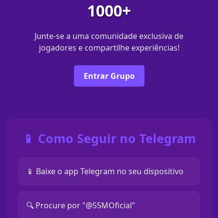
1000+
Junte-se a uma comunidade exclusiva de
jogadores e compartilhe experiências!
Entrar Grupo
📱 Como Seguir no Telegram
📱 Baixe o app Telegram no seu dispositivo
🔍 Procure por "@55MOficial"