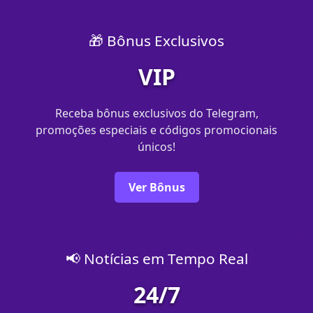
🎁 Bônus Exclusivos
VIP
Receba bônus exclusivos do Telegram,
promoções especiais e códigos promocionais
únicos!
Ver Bônus
📢 Notícias em Tempo Real
24/7