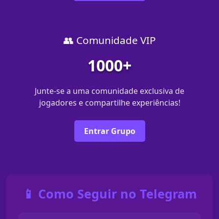
👥 Comunidade VIP
1000+
Junte-se a uma comunidade exclusiva de
jogadores e compartilhe experiências!
Entrar Grupo
📱 Como Seguir no Telegram