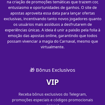
na criação de promoções temáticas que trazem cor,
entusiasmo e oportunidades de ganhos. O site de
apostas aproveita essa data para lançar ofertas
exclusivas, incentivando tanto novos jogadores quanto
os usuários mais assíduos a desfrutarem de
experiências únicas. A ideia é unir a paixão pela folia à
emoção das apostas online, garantindo que todos
possam vivenciar a magia do Carnaval, mesmo que
virtualmente.
🎁 Bônus Exclusivos
VIP
Receba bônus exclusivos do Telegram,
promoções especiais e códigos promocionais