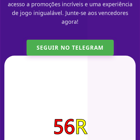
acesso a promoções incríveis e uma experiência
de jogo inigualável. Junte-se aos vencedores
agora!
SEGUIR NO TELEGRAM