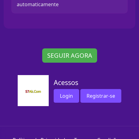
automaticamente
SEGUIR AGORA
Acessos
Login
Registrar-se