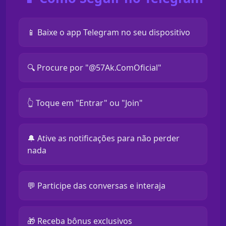
📱 Baixe o app Telegram no seu dispositivo
🔍 Procure por "@57Ak.ComOficial"
👆 Toque em "Entrar" ou "Join"
🔔 Ative as notificações para não perder
nada
💬 Participe das conversas e interaja
🎁 Receba bônus exclusivos