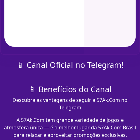
📱 Canal Oficial no Telegram!
📱 Benefícios do Canal
Descubra as vantagens de seguir a 57Ak.Com no
Telegram
A 57Ak.Com tem grande variedade de jogos e
atmosfera única — é o melhor lugar da 57Ak.Com Brasil
para relaxar e aproveitar promoções exclusivas.