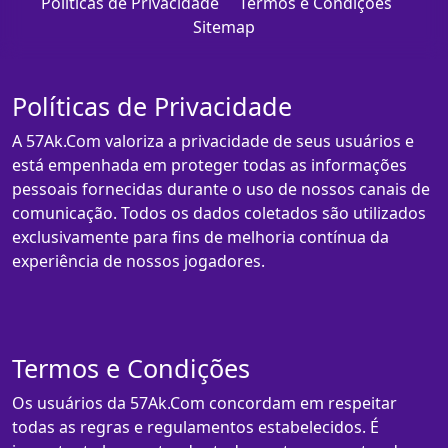
Políticas de Privacidade
Termos e Condições
Sitemap
Políticas de Privacidade
A 57Ak.Com valoriza a privacidade de seus usuários e
está empenhada em proteger todas as informações
pessoais fornecidas durante o uso de nossos canais de
comunicação. Todos os dados coletados são utilizados
exclusivamente para fins de melhoria contínua da
experiência de nossos jogadores.
Termos e Condições
Os usuários da 57Ak.Com concordam em respeitar
todas as regras e regulamentos estabelecidos. É