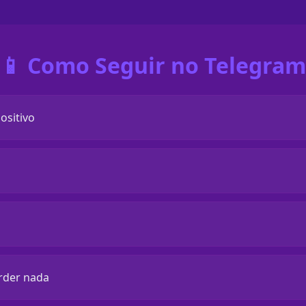
📱 Como Seguir no Telegram
ositivo
erder nada