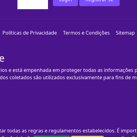
Políticas de Privacidade
Termos e Condições
Sitemap
de
ários e está empenhada em proteger todas as informações 
os coletados são utilizados exclusivamente para fins de m
r todas as regras e regulamentos estabelecidos. É import