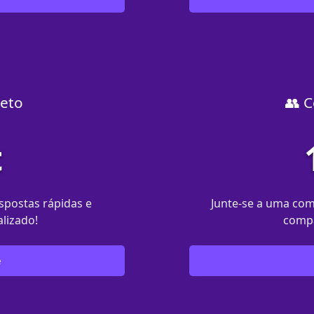
reto
👥 
t
espostas rápidas e
Junte-se a uma com
lizado!
compa
e