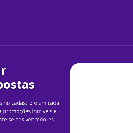
or
postas
s no cadastro e em cada
a promoções incríveis e
unte-se aos vencedores