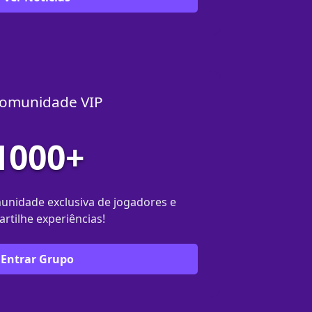
Comunidade VIP
1000+
unidade exclusiva de jogadores e
rtilhe experiências!
Entrar Grupo