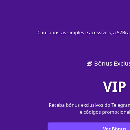
Com apostas simples e acessíveis, a 57B
🎁 Bônus Exclu
VIP
Receba bônus exclusivos do Telegra
e códigos promocionai
Ver Bônus