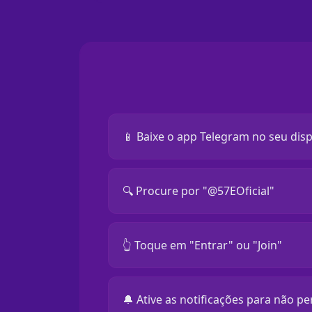
📱 Baixe o app Telegram no seu disp
🔍 Procure por "@57EOficial"
👆 Toque em "Entrar" ou "Join"
🔔 Ative as notificações para não p