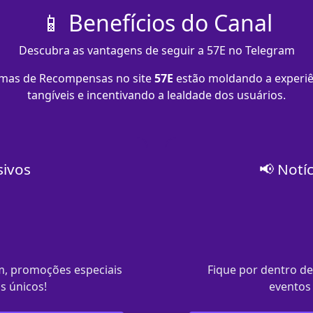
📱 Benefícios do Canal
Descubra as vantagens de seguir a 57E no Telegram
amas de Recompensas no site
57E
estão moldando a experiên
tangíveis e incentivando a lealdade dos usuários.
sivos
📢 Notí
m, promoções especiais
Fique por dentro d
s únicos!
eventos