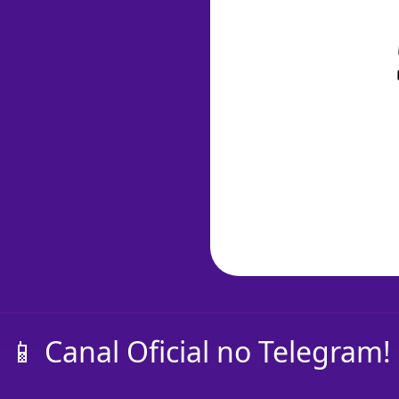
📱 Canal Oficial no Telegram!