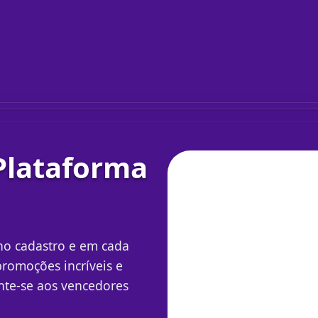
Plataforma
no cadastro e em cada
promoções incríveis e
unte-se aos vencedores