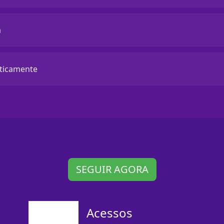
a
aticamente
SEGUIR AGORA
Acessos