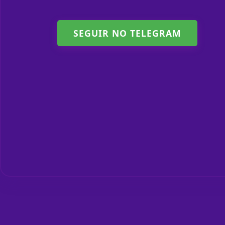
SEGUIR NO TELEGRAM