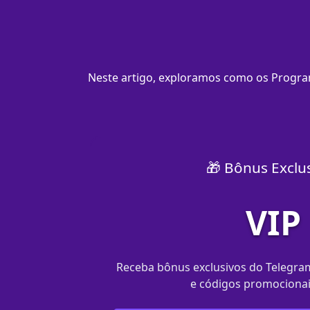
Neste artigo, exploramos como os Progr
🎁 Bônus Exclu
VIP
Receba bônus exclusivos do Telegra
e códigos promocionai