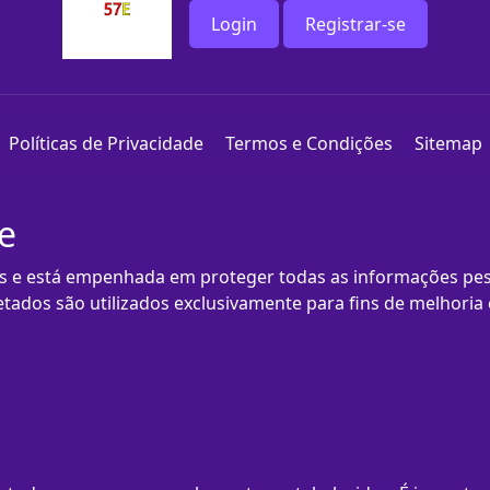
Login
Registrar-se
Políticas de Privacidade
Termos e Condições
Sitemap
de
ios e está empenhada em proteger todas as informações pe
tados são utilizados exclusivamente para fins de melhoria