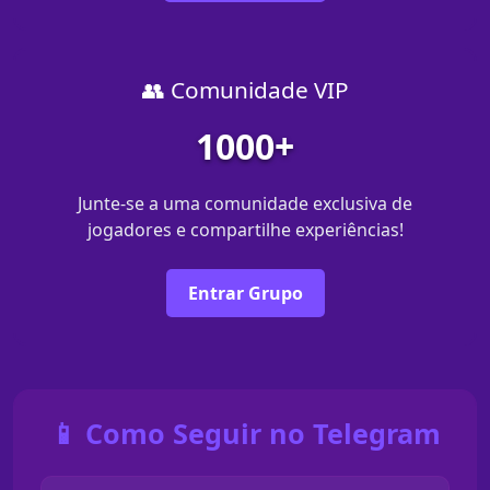
👥 Comunidade VIP
1000+
Junte-se a uma comunidade exclusiva de
jogadores e compartilhe experiências!
Entrar Grupo
📱 Como Seguir no Telegram