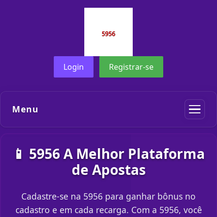
Login
Registrar-se
Menu
📱 5956 A Melhor Plataforma
de Apostas
Cadastre-se na 5956 para ganhar bônus no
cadastro e em cada recarga. Com a 5956, você