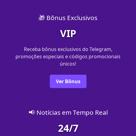
🎁 Bônus Exclusivos
VIP
Receba bônus exclusivos do Telegram,
promoções especiais e códigos promocionais
únicos!
Ver Bônus
📢 Notícias em Tempo Real
24/7