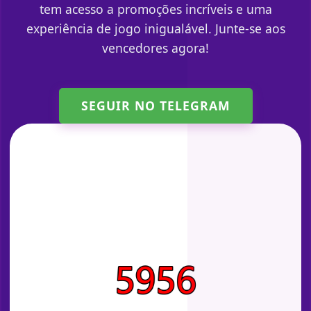
tem acesso a promoções incríveis e uma
experiência de jogo inigualável. Junte-se aos
vencedores agora!
SEGUIR NO TELEGRAM