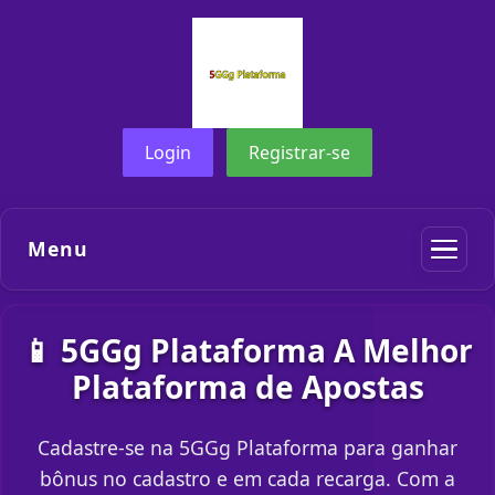
Login
Registrar-se
Menu
📱 5GGg Plataforma A Melhor
Plataforma de Apostas
Cadastre-se na 5GGg Plataforma para ganhar
bônus no cadastro e em cada recarga. Com a