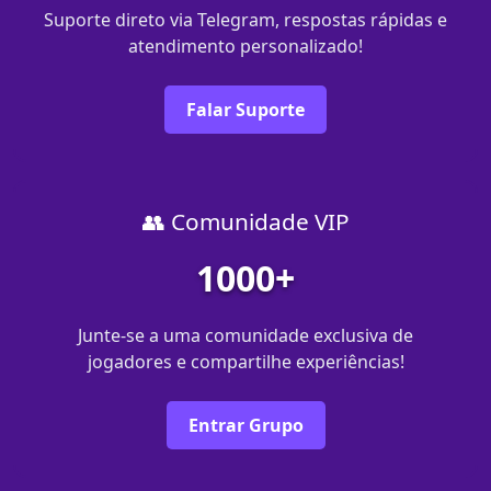
Suporte direto via Telegram, respostas rápidas e
atendimento personalizado!
Falar Suporte
👥 Comunidade VIP
1000+
Junte-se a uma comunidade exclusiva de
jogadores e compartilhe experiências!
Entrar Grupo