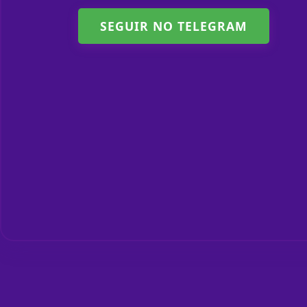
SEGUIR NO TELEGRAM