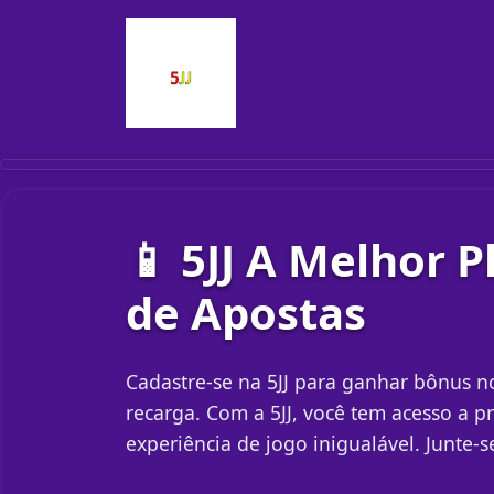
📱 5JJ A Melhor 
de Apostas
Cadastre-se na 5JJ para ganhar bônus n
recarga. Com a 5JJ, você tem acesso a p
experiência de jogo inigualável. Junte-