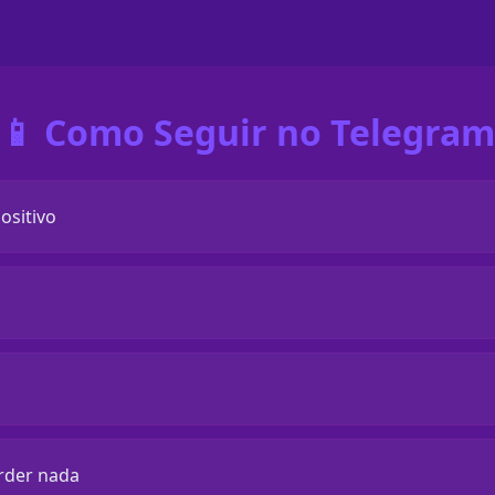
📱 Como Seguir no Telegram
ositivo
erder nada