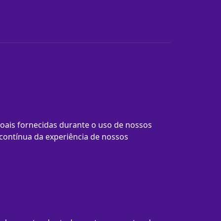
soais fornecidas durante o uso de nossos
 contínua da experiência de nossos