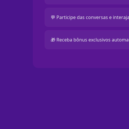
💬 Participe das conversas e interaj
🎁 Receba bônus exclusivos autom