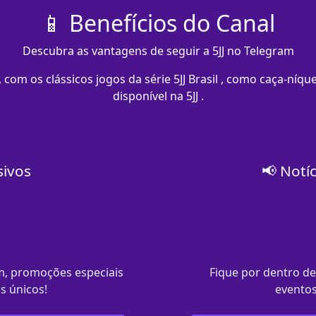
📱 Benefícios do Canal
Descubra as vantagens de seguir a 5JJ no Telegram
 com os clássicos jogos da série 5JJ Brasil , como caça-níq
disponível na 5JJ .
sivos
📢 Notí
m, promoções especiais
Fique por dentro d
s únicos!
eventos