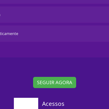
a
aticamente
SEGUIR AGORA
Acessos