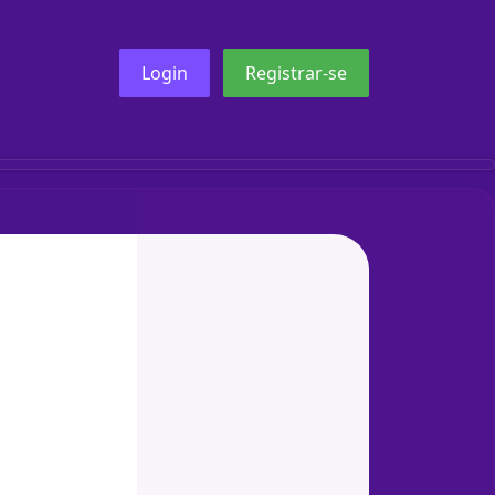
Login
Registrar-se