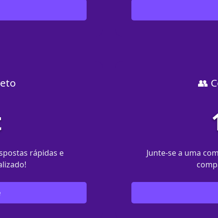
reto
👥 
t
espostas rápidas e
Junte-se a uma com
lizado!
compa
e