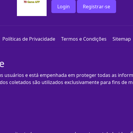
Login
Registrar-se
Políticas de Privacidade
Termos e Condições
Sitemap
de
eus usuários e está empenhada em proteger todas as inform
os coletados são utilizados exclusivamente para fins de m