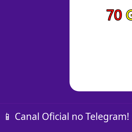
📱 Canal Oficial no Telegram!