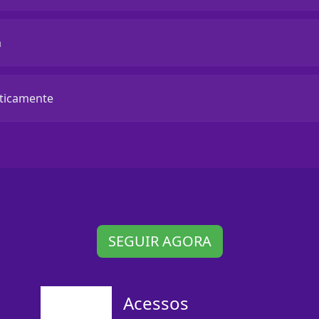
a
aticamente
SEGUIR AGORA
Acessos