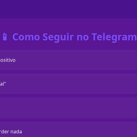
📱 Como Seguir no Telegram
ositivo
al"
erder nada