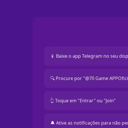
📱 Baixe o app Telegram no seu disp
🔍 Procure por "@70 Game APPOfici
👆 Toque em "Entrar" ou "Join"
🔔 Ative as notificações para não p