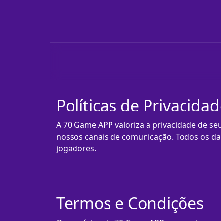
Políticas de Privacida
A 70 Game APP valoriza a privacidade de s
nossos canais de comunicação. Todos os dad
jogadores.
Termos e Condições