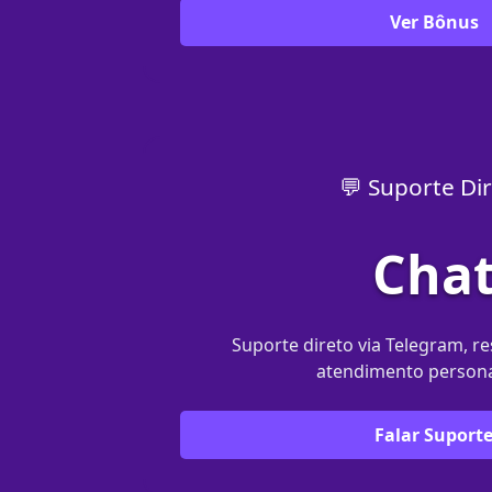
Ver Bônus
💬 Suporte Di
Cha
Suporte direto via Telegram, r
atendimento persona
Falar Suport