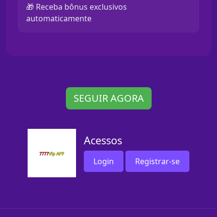
🎁 Receba bônus exclusivos
automaticamente
SEGUIR AGORA
Acessos
Login
Registrar-se