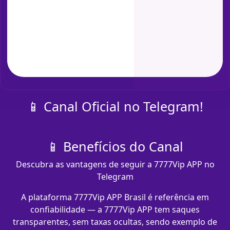
📱 Canal Oficial no Telegram!
📱 Benefícios do Canal
Descubra as vantagens de seguir a 7777Vip APP no
Telegram
A plataforma 7777Vip APP Brasil é referência em
confiabilidade — a 7777Vip APP tem saques
transparentes, sem taxas ocultas, sendo exemplo de