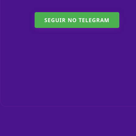
SEGUIR NO TELEGRAM