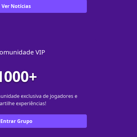
Ver Notícias
Comunidade VIP
1000+
unidade exclusiva de jogadores e
rtilhe experiências!
Entrar Grupo