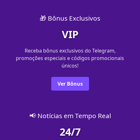
🎁 Bônus Exclusivos
VIP
Receba bônus exclusivos do Telegram,
promoções especiais e códigos promocionais
únicos!
Ver Bônus
📢 Notícias em Tempo Real
24/7