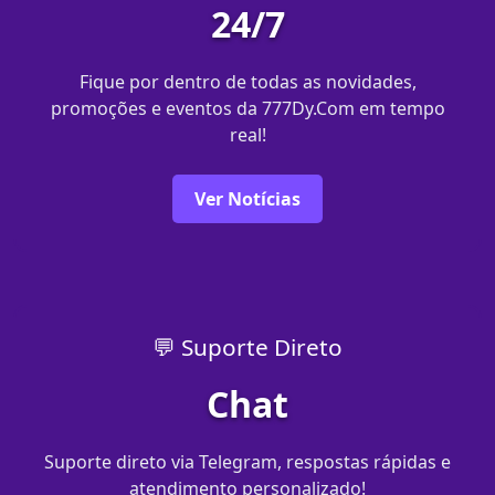
24/7
Fique por dentro de todas as novidades,
promoções e eventos da 777Dy.Com em tempo
real!
Ver Notícias
💬 Suporte Direto
Chat
Suporte direto via Telegram, respostas rápidas e
atendimento personalizado!