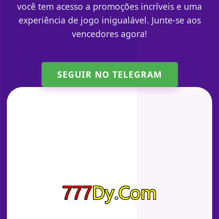
você tem acesso a promoções incríveis e uma
experiência de jogo inigualável. Junte-se aos
vencedores agora!
SEGUIR NO TELEGRAM