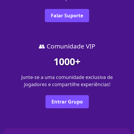
Falar Suporte
👥 Comunidade VIP
1000+
Junte-se a uma comunidade exclusiva de
jogadores e compartilhe experiências!
Entrar Grupo