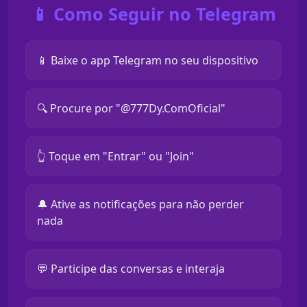
📱 Como Seguir no Telegram
📱 Baixe o app Telegram no seu dispositivo
🔍 Procure por "@777Dy.ComOficial"
👆 Toque em "Entrar" ou "Join"
🔔 Ative as notificações para não perder
nada
💬 Participe das conversas e interaja