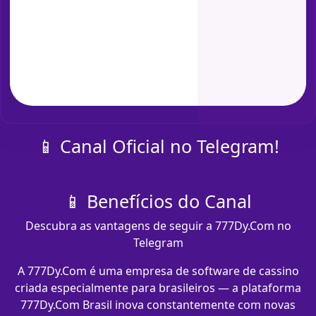
📱 Canal Oficial no Telegram!
📱 Benefícios do Canal
Descubra as vantagens de seguir a 777Dy.Com no
Telegram
A 777Dy.Com é uma empresa de software de cassino
criada especialmente para brasileiros — a plataforma
777Dy.Com Brasil inova constantemente com novas