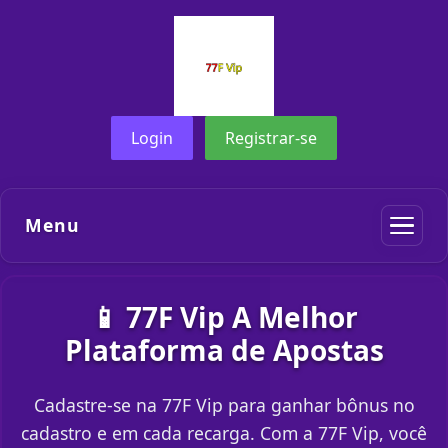
Login
Registrar-se
Menu
📱 77F Vip A Melhor
Plataforma de Apostas
Cadastre-se na 77F Vip para ganhar bônus no
cadastro e em cada recarga. Com a 77F Vip, você