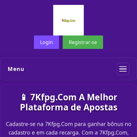
Login
Registrar-se
Menu
📱 7Kfpg.Com A Melhor
Plataforma de Apostas
Cadastre-se na 7Kfpg.Com para ganhar bônus no
cadastro e em cada recarga. Com a 7Kfpg.Com,