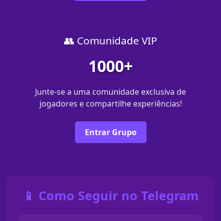
👥 Comunidade VIP
1000+
Junte-se a uma comunidade exclusiva de
jogadores e compartilhe experiências!
Entrar Grupo
📱 Como Seguir no Telegram