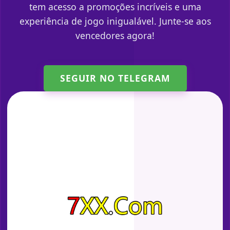
tem acesso a promoções incríveis e uma
experiência de jogo inigualável. Junte-se aos
vencedores agora!
SEGUIR NO TELEGRAM