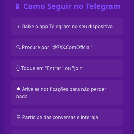
📱 Como Seguir no Telegram
📱 Baixe o app Telegram no seu dispositivo
🔍 Procure por "@7XX.ComOficial"
👆 Toque em "Entrar" ou "Join"
🔔 Ative as notificações para não perder
nada
💬 Participe das conversas e interaja