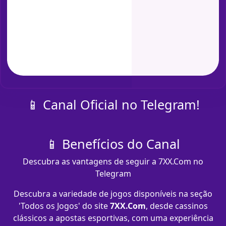
📱 Canal Oficial no Telegram!
📱 Benefícios do Canal
Descubra as vantagens de seguir a 7XX.Com no
Telegram
Descubra a variedade de jogos disponíveis na seção
'Todos os Jogos' do site
7XX.Com
, desde cassinos
clássicos a apostas esportivas, com uma experiência