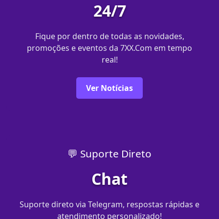
24/7
Fique por dentro de todas as novidades,
promoções e eventos da 7XX.Com em tempo
real!
Ver Notícias
💬 Suporte Direto
Chat
Suporte direto via Telegram, respostas rápidas e
atendimento personalizado!