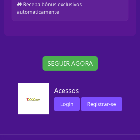
🎁 Receba bônus exclusivos
automaticamente
SEGUIR AGORA
Acessos
Login
Registrar-se