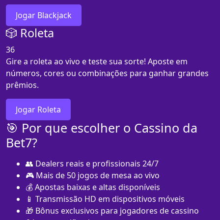
Jogar Blackjack
🎲 Roleta
36
Gire a roleta ao vivo e teste sua sorte! Aposte em
números, cores ou combinações para ganhar grandes
prêmios.
Jogar Roleta
🎯 Por que escolher o Cassino da
Bet7?
👥 Dealers reais e profissionais 24/7
🎮 Mais de 50 jogos de mesa ao vivo
💰 Apostas baixas e altas disponíveis
📱 Transmissão HD em dispositivos móveis
🎁 Bônus exclusivos para jogadores de cassino