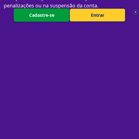
penalizações ou na suspensão da conta.
X
Cadastre-se
Entrar