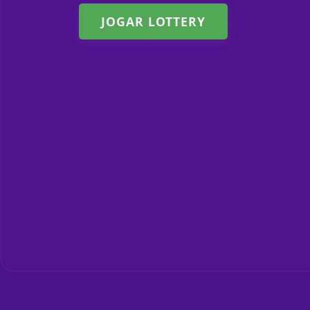
JOGAR LOTTERY