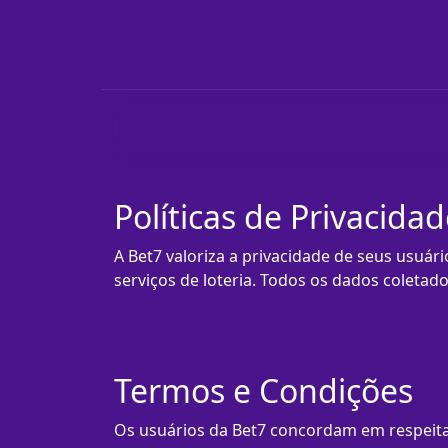
Políticas de Privacida
A Bet7 valoriza a privacidade de seus usuá
serviços de loteria. Todos os dados coletad
Termos e Condições
Os usuários da Bet7 concordam em respeitar