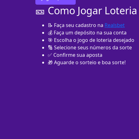
🎫 Como Jogar Loteria
📝 Faça seu cadastro na
Realsbet
💰 Faça um depósito na sua conta
🎯 Escolha o jogo de loteria desejado
🔢 Selecione seus números da sorte
✅ Confirme sua aposta
🎁 Aguarde o sorteio e boa sorte!