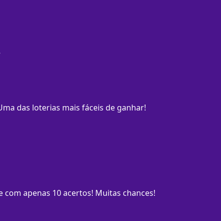
7
ma das loterias mais fáceis de ganhar!
 com apenas 10 acertos! Muitas chances!