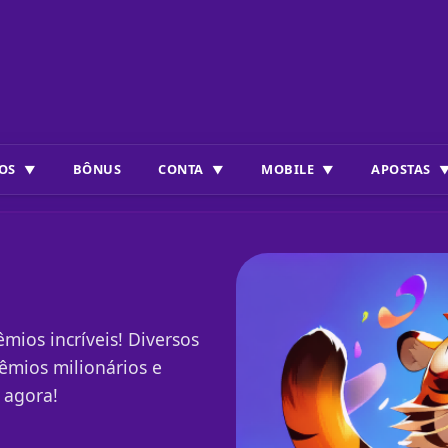
OS
BÔNUS
CONTA
MOBILE
APOSTAS
mios incríveis! Diversos
rêmios milionários e
 agora!