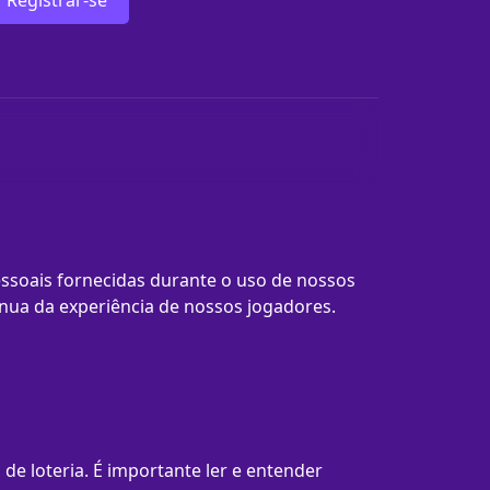
Registrar-se
essoais fornecidas durante o uso de nossos
tínua da experiência de nossos jogadores.
e loteria. É importante ler e entender