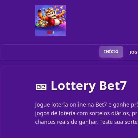
INÍCIO
JOG
🎫 Lottery Bet7
Jogue loteria online na Bet7 e ganhe prê
jogos de loteria com sorteios diários, p
chances reais de ganhar. Teste sua sorte